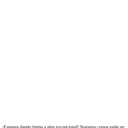
¡Estamos dando forma a algo excepcional!
Nuestros cursos están en