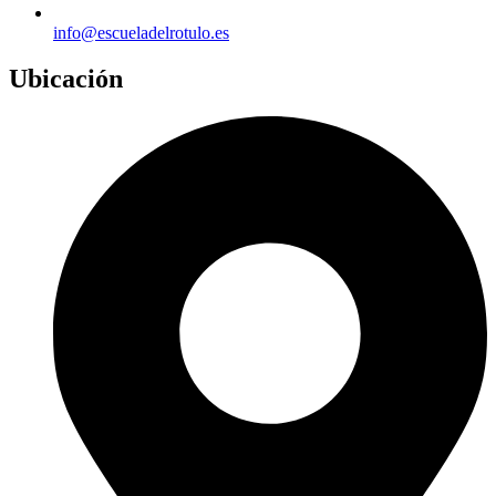
info@escueladelrotulo.es
Ubicación